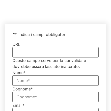
Partita IVA: 00647541200
Codice Fisacale: 03658830371
Codice REA: BO-306735
"
*
" indica i campi obbligatori
URL
Questo campo serve per la convalida e
dovrebbe essere lasciato inalterato.
Nome
*
Cognome
*
Email
*