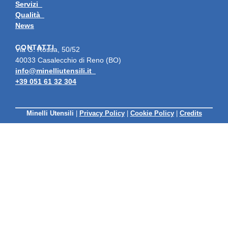
Servizi
Qualità
News
CONTATTI
Via G. Rossa, 50/52
40033 Casalecchio di Reno (BO)
info@minelliutensili.it
+39 051 61 32 304
Minelli Utensili
|
Privacy Policy
|
Cookie Policy
|
Credits