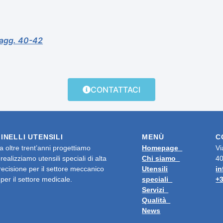
pagg. 40-42
CONTATTACI
INELLI UTENSILI
MENÙ
C
a oltre trent’anni progettiamo
Homepage
Vi
 realizziamo utensili speciali di alta
Chi siamo
40
recisione per il settore meccanico
Utensili
in
 per il settore medicale.
speciali
+3
Servizi
Qualità
News