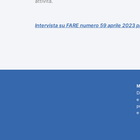
attività.
Intervista su FARE numero 59 aprile 2023 
M
D
e
p
e