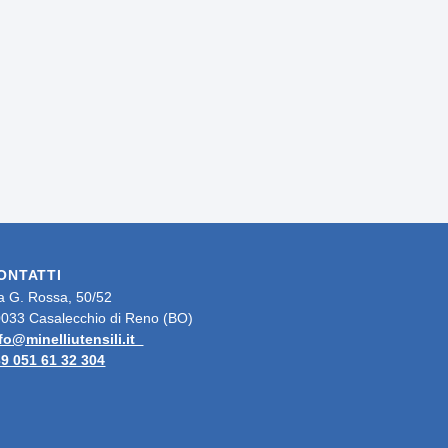
ONTATTI
a G. Rossa, 50/52
033 Casalecchio di Reno (BO)
fo@minelliutensili.it
9 051 61 32 304