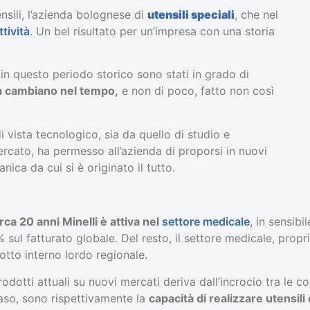
sili, l’azienda bolognese di
utensili speciali
, che nel
tività
. Un bel risultato per un’impresa con una storia
, in questo periodo storico sono stati in grado di
esa cambiano nel tempo,
e non di poco, fatto non così
di vista tecnologico, sia da quello di studio e
cato, ha permesso all’azienda di proporsi in nuovi
anica da cui si è originato il tutto.
rca 20 anni Minelli è attiva nel
settore medicale
, in sensib
0% sul fatturato globale. Del resto, il settore medicale, pro
otto interno lordo regionale.
rodotti attuali su nuovi mercati deriva dall’incrocio tra le
so, sono rispettivamente la
capacità di realizzare utensil