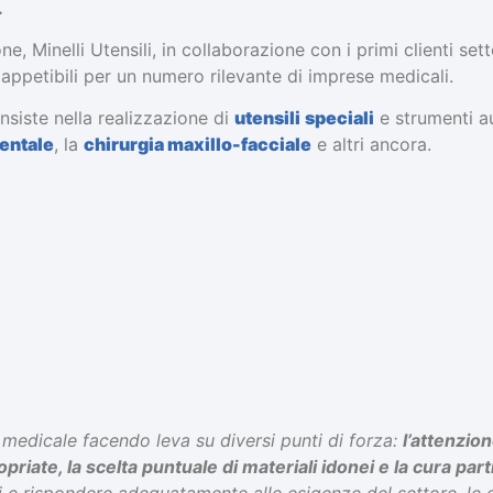
.
, Minelli Utensili, in collaborazione con i primi clienti sett
ppetibili per un numero rilevante di imprese medicali.
nsiste nella realizzazione di
utensili
speciali
e strumenti aus
entale
, la
chirurgia maxillo-facciale
e altri ancora.
o medicale facendo leva su diversi punti di forza:
l’attenzion
riate, la scelta puntuale di materiali idonei e la cura part
vi e rispondere adeguatamente alle esigenze del settore, le